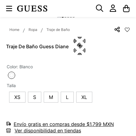
Ropa
Traje de Baño
Traje De Baño Guess Diane
Color
:
Blanco
Talla
XS
S
M
L
XL
Envío gratis en compras desde $1,799 MXN
Ver disponibilidad en tiendas