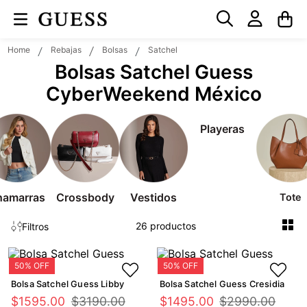
Rebajas
Bolsas
Satchel
Bolsas Satchel Guess
CyberWeekend México
26
Filtros
Bolsa Satchel Guess Libby
Bolsa Satchel Guess Cresidia
$
1595
.
00
$
3190
.
00
$
1495
.
00
$
2990
.
00