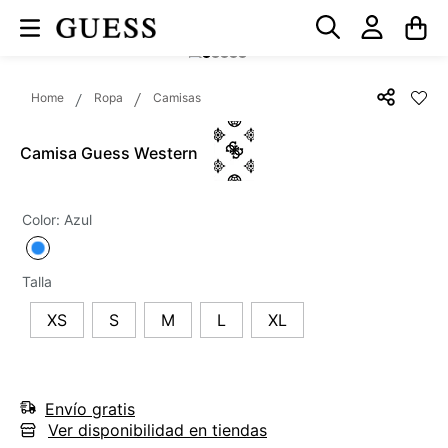
Ropa
Camisas
Camisa Guess Western
Color
:
Azul
Talla
XS
S
M
L
XL
Envío gratis
Ver disponibilidad en tiendas