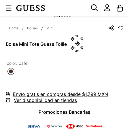
Bolsas
Mini
Bolsa Mini Tote Guess Follie
Color
:
Café
Envío gratis en compras desde $1,799 MXN
Ver disponibilidad en tiendas
Promociones Bancarias