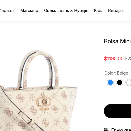
Zapatos
Marciano
Guess Jeans X Hyunjin
Kids
Rebajas
Bolsa Min
$
1195
.
00
$
2
Color
:
Beige
Envío gr