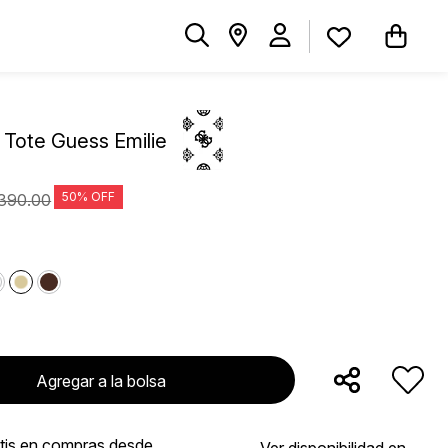
i Tote Guess Emilie
390
.
00
Agregar a la bolsa
atis en compras desde