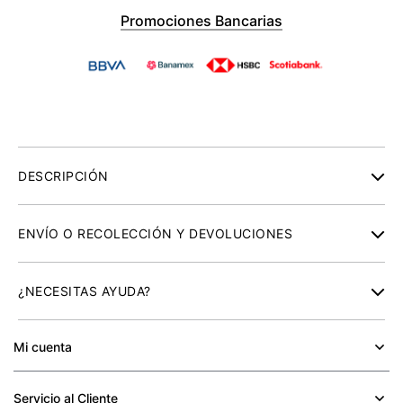
Promociones Bancarias
DESCRIPCIÓN
•Aplicación liso
ENVÍO O RECOLECCIÓN Y DEVOLUCIONES
•Estampado liso
•Fijación pulsera
Envío Normal: De 3 a 5 días hábiles.
•Punta redonda
¿NECESITAS AYUDA?
•Altura de tacón 10 cm
Recolección en Tienda: 7 días hábiles
•Corte: sintético
•Suela: sintética
Nuestros operadores con gusto podrán apoyarte en un
Mi cuenta
Devoluciones: Nuestro principal objetivo es la satisfacción de
+
horario de lunes a viernes de 8:00 a 20:00 horas
nuestros clientes; por eso aceptamos devoluciones durante
•Código de referencia: GWGASTINE
los primeros 30 días naturales después de que recibas tu
Póngase en contacto con nosotros por correo electrónico o
Servicio al Cliente
+