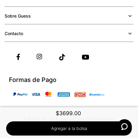
compra; siempre y cuando el producto no haya sido usado y
teléfono:
sea la primera vez que solicitas un cambio para esa compra.
(52) 55 4164 2548
Sobre Guess
+
Por higiene y para garantizar el bienestar de nuestros
clientes, no aceptamos devoluciones en ropa interior, trajes de
servicioalcliente_guess@grupoaxo.com
baño, fragancias y relojes.
Contacto
+
Formas de Pago
$
3699
.
00
© GUESS, Inc. 2026 Todos los Derechos Reservados.
Agregar a la bolsa