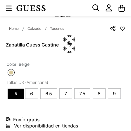
Calzado
Tacones
Zapatilla Guess Gastine
Color
:
Beige
6
6.5
7
7.5
8
9
5
Envío gratis
Ver disponibilidad en tiendas