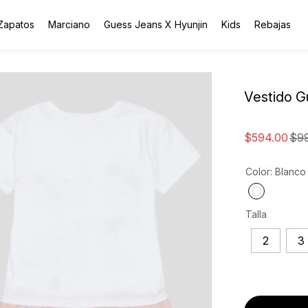
Zapatos
Marciano
Guess Jeans X Hyunjin
Kids
Rebajas
Vestido G
$
594
.
00
$
9
Color
:
Blanco
Talla
2
3