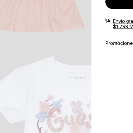
Envío gr
$1,799 
Promocione