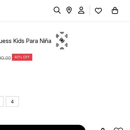
uess Kids Para Niña
90
.
00
4