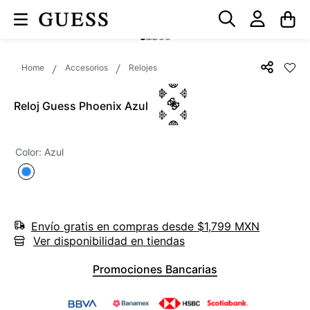
Accesorios
Relojes
Reloj Guess Phoenix Azul
Color
:
Azul
Envío gratis en compras desde $1,799 MXN
Ver disponibilidad en tiendas
Promociones Bancarias