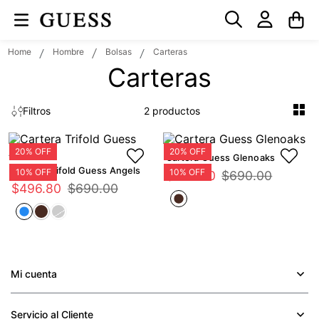
Hombre
Bolsas
Carteras
Carteras
2
Filtros
Cartera Guess Glenoaks
Cartera Trifold Guess Angels
$
496
.
80
$
690
.
00
$
496
.
80
$
690
.
00
Mi cuenta
+
Servicio al Cliente
+