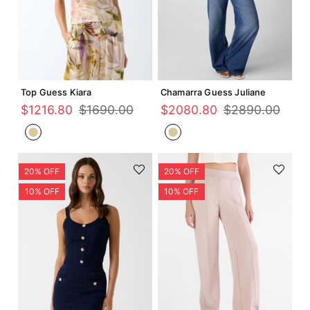
Agregar +
Agregar +
Top Guess Kiara
Chamarra Guess Juliane
$
1216
.
80
$
1690
.
00
$
2080
.
80
$
2890
.
00