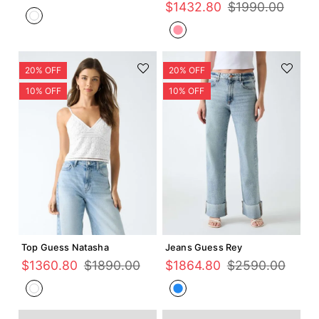
$
1432
.
80
$
1990
.
00
Agregar +
Agregar +
Top Guess Natasha
Jeans Guess Rey
$
1360
.
80
$
1890
.
00
$
1864
.
80
$
2590
.
00