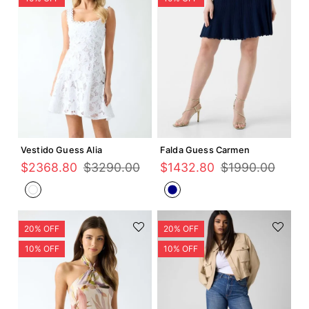
Agregar +
Agregar +
Vestido Guess Alia
Falda Guess Carmen
$
2368
.
80
$
3290
.
00
$
1432
.
80
$
1990
.
00