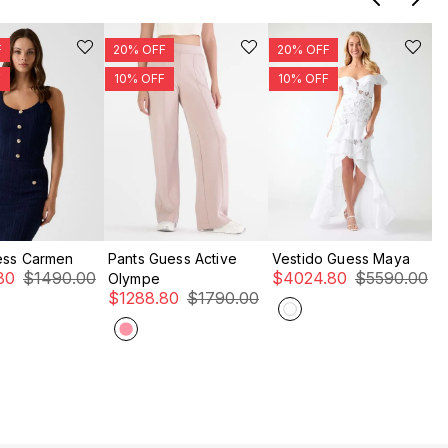
PRA RÁPIDA
COMPRA RÁPIDA
COMPRA RÁPIDA
ess Carmen
Pants Guess Active
Vestido Guess Maya
S
80
$
1490
.
00
$
4024
.
80
$
5590
.
00
Olympe
A
$
1288
.
80
$
1790
.
00
$