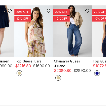
PIDA
COMPRA RÁPIDA
COMPRA RÁPIDA
COM
Carmen
Top Guess Kiara
Chamarra Guess
Top Gu
1990
.
00
$
1216
.
80
$
1690
.
00
$
1072
.
Juliane
$
2080
.
80
$
2890
.
00