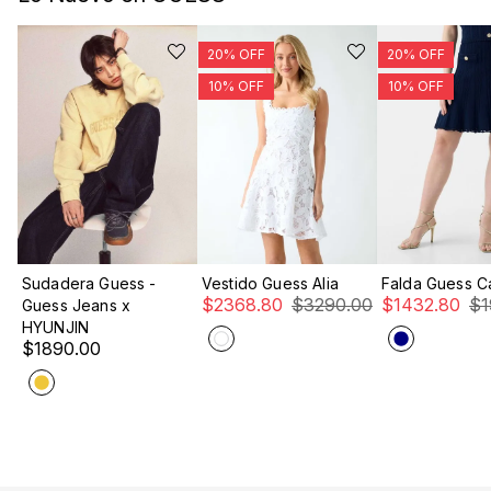
COMPRA RÁPIDA
COMPRA RÁPIDA
COMPRA RÁ
Sudadera Guess -
Vestido Guess Alia
Falda Guess 
$
2368
.
80
$
3290
.
00
$
1432
.
80
$
Guess Jeans x
HYUNJIN
$
1890
.
00