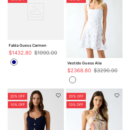
Agregar +
Falda Guess Carmen
Agregar +
$
1432
.
80
$
1990
.
00
Vestido Guess Alia
$
2368
.
80
$
3290
.
00