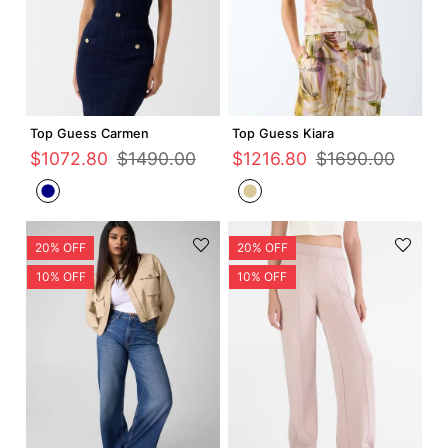
Agregar +
Agregar +
Top Guess Carmen
Top Guess Kiara
$
1072
.
80
$
1490
.
00
$
1216
.
80
$
1690
.
00