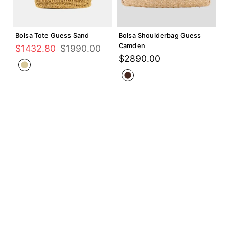
Agregar +
Agregar +
Bolsa Tote Guess Sand
Bolsa Shoulderbag Guess
Camden
$
1432
.
80
$
1990
.
00
$
2890
.
00