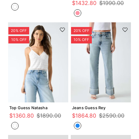
$
1432
.
80
$
1990
.
00
Agregar +
Agregar +
Top Guess Natasha
Jeans Guess Rey
$
1360
.
80
$
1890
.
00
$
1864
.
80
$
2590
.
00