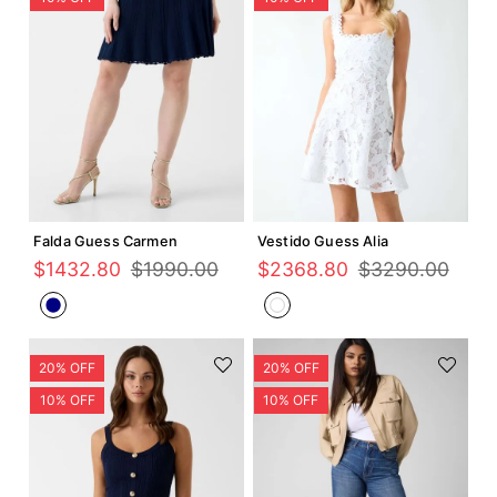
Agregar +
Agregar +
Falda Guess Carmen
Vestido Guess Alia
$
1432
.
80
$
1990
.
00
$
2368
.
80
$
3290
.
00