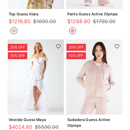
Agregar +
Agregar +
Top Guess Kiara
Pants Guess Active Olympe
$
1216
.
80
$
1690
.
00
$
1288
.
80
$
1790
.
00
Agregar +
Agregar +
Vestido Guess Maya
Sudadera Guess Active
Olympe
$
4024
.
80
$
5590
.
00