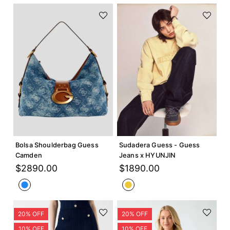
Agregar +
Agregar +
Bolsa Shoulderbag Guess
Sudadera Guess - Guess
Camden
Jeans x HYUNJIN
$
2890
.
00
$
1890
.
00