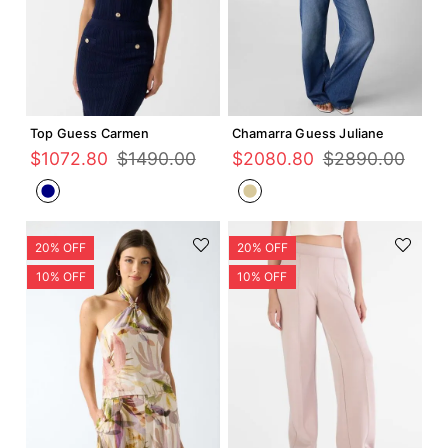
Agregar +
Agregar +
Top Guess Carmen
Chamarra Guess Juliane
$
1072
.
80
$
1490
.
00
$
2080
.
80
$
2890
.
00