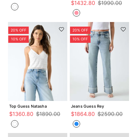
$
1432
.
80
$
1990
.
00
Agregar +
Agregar +
Top Guess Natasha
Jeans Guess Rey
$
1360
.
80
$
1890
.
00
$
1864
.
80
$
2590
.
00