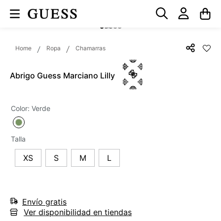
Ropa
Chamarras
Abrigo Guess Marciano Lilly
Color
:
Verde
Talla
XS
S
M
L
Envío gratis
Ver disponibilidad en tiendas