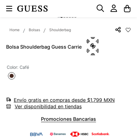
Bolsas
Shoulderbag
Bolsa Shoulderbag Guess Carrie
Color
:
Café
Envío gratis en compras desde $1,799 MXN
Ver disponibilidad en tiendas
Promociones Bancarias