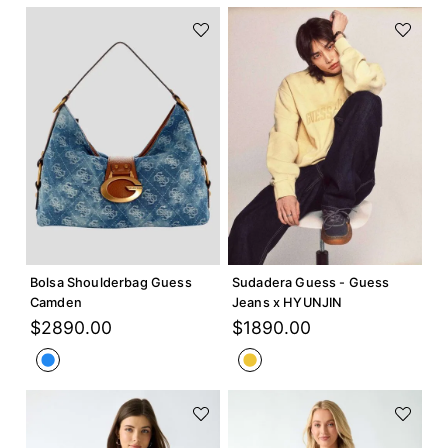
Agregar +
Agregar +
Bolsa Shoulderbag Guess
Sudadera Guess - Guess
Camden
Jeans x HYUNJIN
$
2890
.
00
$
1890
.
00