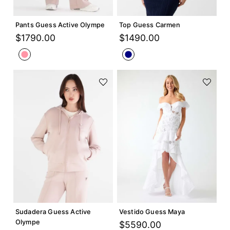
Agregar +
Agregar +
Pants Guess Active Olympe
Top Guess Carmen
$
1790
.
00
$
1490
.
00
Agregar +
Agregar +
Sudadera Guess Active
Vestido Guess Maya
Olympe
$
5590
.
00